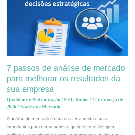
análise
de
mercado
para
melhorar
os
resultados
da
7 passos de análise de mercado
sua
para melhorar os resultados da
empresa
sua empresa
Qualidade e Padronização
/
EEL Júnior
/
12 de março de
2026
/
Análise de Mercado
A análise de mercado é uma das ferramentas mais
importantes para empresários e gestores que desejam
melhorar a organização interna, compreender melhor seus