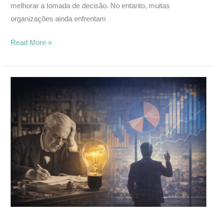
melhorar a tomada de decisão. No entanto, muitas
organizações ainda enfrentam
Read More »
A
Obsessão
de
Thomas
Edison:
Por
que
a
Pesquisa
de
Mercado