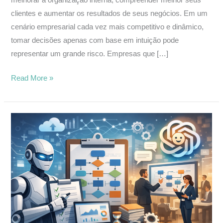
clientes e aumentar os resultados de seus negócios. Em um
cenário empresarial cada vez mais competitivo e dinâmico,
tomar decisões apenas com base em intuição pode
representar um grande risco. Empresas que […]
Read More »
Padronizar
Processos
Empresariais:
7
Estratégias
com
ChatGPT
para