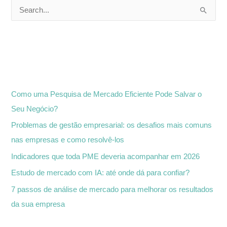
P
e
s
q
Posts recentes
u
i
Como uma Pesquisa de Mercado Eficiente Pode Salvar o
s
Seu Negócio?
a
Problemas de gestão empresarial: os desafios mais comuns
r
nas empresas e como resolvê-los
p
Indicadores que toda PME deveria acompanhar em 2026
o
Estudo de mercado com IA: até onde dá para confiar?
r
:
7 passos de análise de mercado para melhorar os resultados
da sua empresa