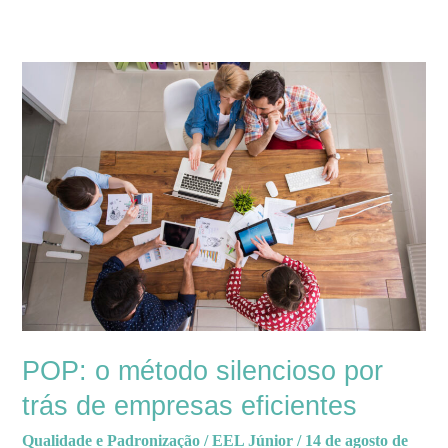
POP:
o
método
silencioso
por
trás
de
empresas
eficientes
POP: o método silencioso por
trás de empresas eficientes
Qualidade e Padronização
/
EEL Júnior
/
14 de agosto de