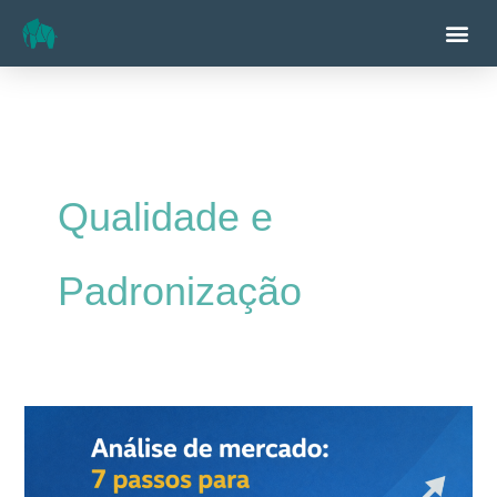
Ir
Me
para
o
conteúdo
Qualidade e
Padronização
7
passos
de