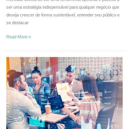
ser uma estratégia indispensável para qualquer negócio que
deseja crescer de forma sustentável, entender seu público e
se destacar
Read More »
5
motivos
para
entender
a
importância
de
um
Manual