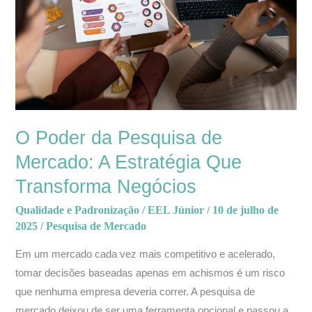
de
Mercado:
A
Estratégia
Que
Transforma
Negócios
O Poder da Pesquisa de
Mercado: A Estratégia Que
Transforma Negócios
Qualidade e Padronização
/
EEL Júnior
/
10 de julho de
2025
/
Pesquisa de Mercado
Em um mercado cada vez mais competitivo e acelerado,
tomar decisões baseadas apenas em achismos é um risco
que nenhuma empresa deveria correr. A pesquisa de
mercado deixou de ser uma ferramenta opcional e passou a