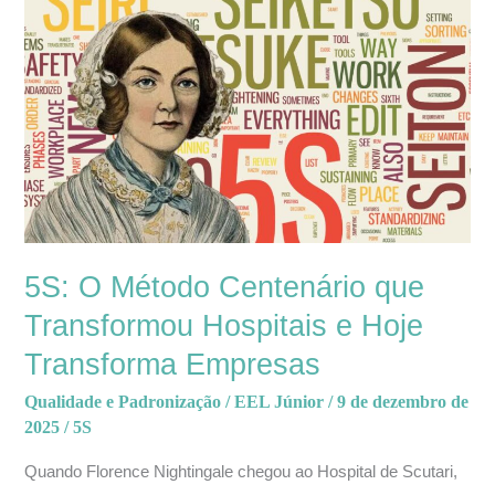
5S:
O
Método
Centenário
que
Transformou
Hospitais
e
Hoje
Transforma
5S: O Método Centenário que
Empresas
Transformou Hospitais e Hoje
Transforma Empresas
Qualidade e Padronização
/
EEL Júnior
/
9 de dezembro de
2025
/
5S
Quando Florence Nightingale chegou ao Hospital de Scutari,