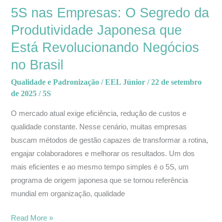
Produtividade
5S nas Empresas: O Segredo da
Japonesa
Produtividade Japonesa que
que
Está Revolucionando Negócios
Está
Revolucionando
no Brasil
Negócios
Qualidade e Padronização
/
EEL Júnior
/
22 de setembro
no
de 2025
/
5S
Brasil
O mercado atual exige eficiência, redução de custos e
qualidade constante. Nesse cenário, muitas empresas
buscam métodos de gestão capazes de transformar a rotina,
engajar colaboradores e melhorar os resultados. Um dos
mais eficientes e ao mesmo tempo simples é o 5S, um
programa de origem japonesa que se tornou referência
mundial em organização, qualidade
Read More »