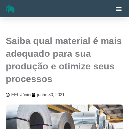
Ir
Me
para
o
conteúdo
Saiba qual material é mais
adequado para sua
produção e otimize seus
processos
EEL Júnior
junho 30, 2021