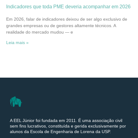
Indicadores que toda PME deveria acompanhar em 2026
Em 2026, falar de indicadores deixou de ser algo exclusivo de
grandes empresas ou de gestores altamente técnicos. A
realidade do mercado mudou — e
Leia mais »
A EEL Júnior foi fundada em 2011. É uma associação civil
sem fins lucrativos, constituída e gerida exclusivamente por
alunos da Escola de Engenharia de Lorena da USP.