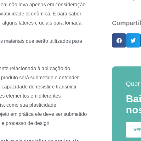
deal não leva apenas em consideração
iabilidade econômica. E para saber
Comparti
r alguns fatores cruciais para tomada
s materiais que serão utilizados para
ente relacionada à aplicação do
o produto será submetido e entender
Quer
capacidade de resistir e transmitir
tes elementos em diferentes
Ba
s, como sua plasticidade,
no
ojeto em prática ele deve ser submetido
 e processo de design.
VE