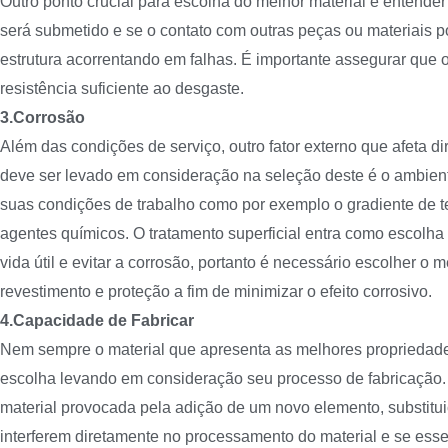
Outro ponto crucial para escolha do melhor material é entender
será submetido e se o contato com outras peças ou materiais 
estrutura acorrentando em falhas. É importante assegurar que 
resistência suficiente ao desgaste.
3.Corrosão
Além das condições de serviço, outro fator externo que afeta dir
deve ser levado em consideração na seleção deste é o ambient
suas condições de trabalho como por exemplo o gradiente de t
agentes químicos. O tratamento superficial entra como escolh
vida útil e evitar a corrosão, portanto é necessário escolher o m
revestimento e proteção a fim de minimizar o efeito corrosivo.
4.Capacidade de Fabricar
Nem sempre o material que apresenta as melhores propriedad
escolha levando em consideração seu processo de fabricaçã
material provocada pela adição de um novo elemento, substit
interferem diretamente no processamento do material e se esse 