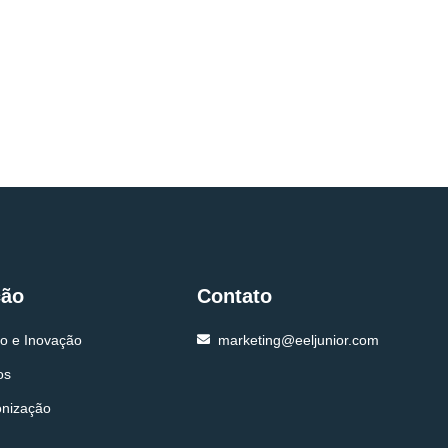
ção
Contato
o e Inovação
marketing@eeljunior.com
os
onização