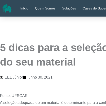
Ir
Início
Quem Somos
Soluções
Cases de Suce
para
o
conteúdo
5 dicas para a seleç
do seu material
EEL Júnior
junho 30, 2021
Fonte: UFSCAR
A seleção adequada de um material é determinante para a conf