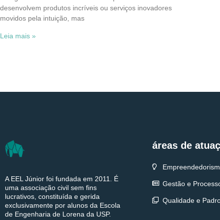
desenvolvem produtos incríveis ou serviços inovadores
movidos pela intuição, mas
Leia mais »
áreas de atua
Empreendedorism
A EEL Júnior foi fundada em 2011. É
Gestão e Process
uma associação civil sem fins
lucrativos, constituída e gerida
Qualidade e Padr
exclusivamente por alunos da Escola
de Engenharia de Lorena da USP.